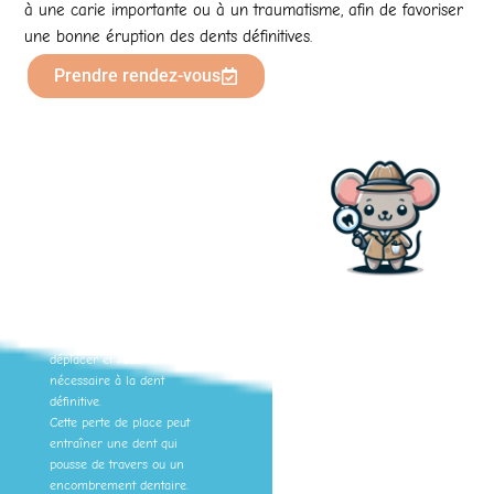
à une carie importante ou à un traumatisme, afin de favoriser
une bonne éruption des dents définitives.
Prendre rendez-vous
Mon enfant a perdu
une dent de lait
trop tôt : à quoi
sert un mainteneur
d’espace ?
Lorsqu’un enfant perd une
dent de lait trop tôt, à la
suite d’une carie importante
ou d’un traumatisme, les
dents voisines peuvent se
déplacer et réduire l’espace
nécessaire à la dent
définitive.
Cette perte de place peut
entraîner une dent qui
pousse de travers ou un
encombrement dentaire.