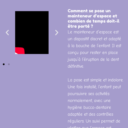
Comment se pose un
mainteneur d’espace et
combien de temps doit-il
être porté ?
Le mainteneur d’espace est
un dispositif discret et adapté
à la bouche de l’enfant. Il est
conçu pour rester en place
jusqu’à l’éruption de la dent
définitive.
La pose est simple et indolore.
Une fois installé, l’enfant peut
poursuivre ses activités
normalement, avec une
hygiène bucco-dentaire
adaptée et des contrôles
réguliers. Un suivi permet de