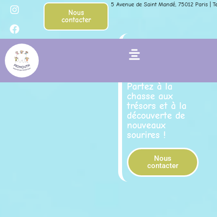
I
F
Aller
5 Avenue de Saint Mandé, 75012 Paris | Tel
n
a
Nous
au
contacter
s
c
contenu
t
e
a
b
Entrez dans
g
o
Flyout
l’univers
r
o
a
k
Frimouth
Menu
m
Partez à la
chasse aux
trésors et à la
découverte de
nouveaux
sourires !
Nous
contacter