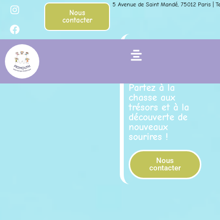
I
F
Aller
5 Avenue de Saint Mandé, 75012 Paris | Tel
n
a
Nous
au
contacter
s
c
contenu
t
e
a
b
Entrez dans
g
o
Flyout
l’univers
r
o
a
k
Frimouth
Menu
m
Partez à la
chasse aux
trésors et à la
découverte de
nouveaux
sourires !
Nous
contacter